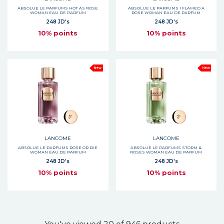
ABSOLUE LE PARFUMS HOT AS ROSE
ABSOLUE LE PARFUMS I FLAMED A
WOMAN EAU DE PARFUM
ROSE WOMAN EAU DE PARFUM
248 JD's
248 JD's
10% points
10% points
New
New
LANCOME
LANCOME
ABSOLUE LE PARFUMS ROSE OR DIE
ABSOLUE LE PARFUMS STORM &
WOMAN EAU DE PARFUM
ROSES WOMAN EAU DE PARFUM
248 JD's
248 JD's
10% points
10% points