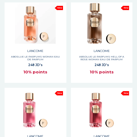
New
New
LANCOME
LANCOME
ABOSLUE LE PARFUMS WOMAN EAU
ABSOLUE LE PARFUMS HELL OF A
DE PARFUM
ROSE WOMAN EAU DE PARFUM
248 JD's
248 JD's
10% points
10% points
New
New
LANCOME
LANCOME