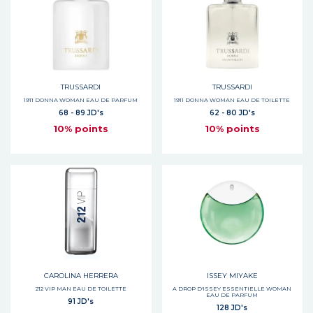
TRUSSARDI
TRUSSARDI
1911 DONNA WOMAN EAU DE PARFUM
1911 DONNA WOMAN EAU DE TOILETTE
68 - 89 JD's
62 - 80 JD's
10% points
10% points
CAROLINA HERRERA
ISSEY MIYAKE
212 VIP MAN EAU DE TOILETTE
A DROP D'ISSEY ESSENTIELLE WOMAN
EAU DE PARFUM
91 JD's
128 JD's