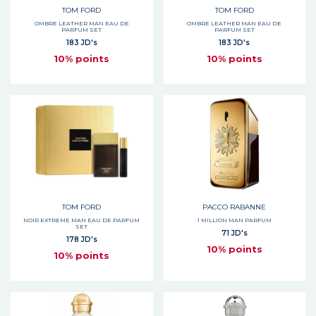
TOM FORD
TOM FORD
OMBRE LEATHER MAN EAU DE
OMBRE LEATHER MAN EAU DE
PARFUM SET
PARFUM SET
183 JD's
183 JD's
10% points
10% points
TOM FORD
PACCO RABANNE
NOIR EXTREME MAN EAU DE PARFUM
1 MILLION MAN PARFUM
SET
71 JD's
178 JD's
10% points
10% points