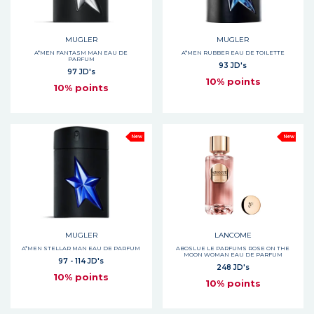
MUGLER
MUGLER
A*MEN FANTASM MAN EAU DE
A*MEN RUBBER EAU DE TOILETTE
PARFUM
93 JD's
97 JD's
10% points
10% points
New
New
MUGLER
LANCOME
A*MEN STELLAR MAN EAU DE PARFUM
ABOSLUE LE PARFUMS ROSE ON THE
MOON WOMAN EAU DE PARFUM
97 - 114 JD's
248 JD's
10% points
10% points