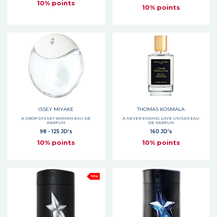
10% points
10% points
ISSEY MIYAKE
THOMAS KOSMALA
A DROP D'ISSEY WOMAN EAU DE
A NEVER ENDING LOVE UNISEX EAU
PARFUM
DE PARFUM
98 - 125 JD's
160 JD's
10% points
10% points
New