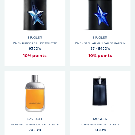
MUGLER
MUGLER
A*MEN RUBBER EAU DE TOILETTE
A*MEN STELLAR MAN EAU DE PARFUM
93 JD's
97 - 114 JD's
10% points
10% points
DAVIDOFF
MUGLER
ADVENTURE MAN EAU DE TOILETTE
ALIEN MAN EAU DE TOILETTE
70 JD's
61 JD's