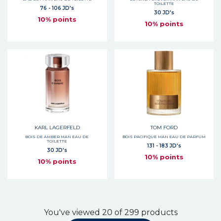
TOILETTE
76 - 106 JD's
30 JD's
10% points
10% points
KARL LAGERFELD
TOM FORD
BOIS DE AMBER MAN EAU DE
BOIS PACIFIQUE MAN EAU DE PARFUM
TOILETTE
131 - 183 JD's
30 JD's
10% points
10% points
You've viewed 20 of 299 products