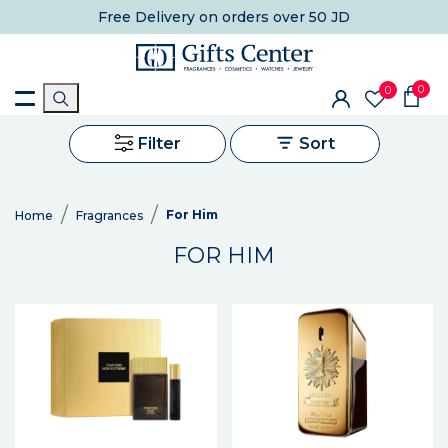
Free Delivery
on orders over 50 JD
0
0
Filter
Sort
For Him
Home
Fragrances
FOR HIM