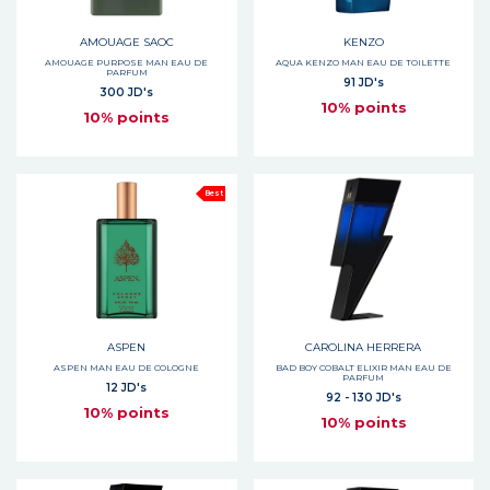
AMOUAGE SAOC
KENZO
AMOUAGE PURPOSE MAN EAU DE
AQUA KENZO MAN EAU DE TOILETTE
PARFUM
91 JD's
300 JD's
10% points
10% points
Best
ASPEN
CAROLINA HERRERA
ASPEN MAN EAU DE COLOGNE
BAD BOY COBALT ELIXIR MAN EAU DE
PARFUM
12 JD's
92 - 130 JD's
10% points
10% points