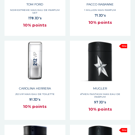
TOM FORD
PACCO RABANNE
NOIR EXTREME MAN EAU DE PARFUM
1 MILLION MAN PARFUM
SET
71 JD's
178 JD's
10% points
10% points
New
CAROLINA HERRERA
MUGLER
212 VIP MAN EAU DE TOILETTE
A*MEN FANTASM MAN EAU DE
PARFUM
91 JD's
97 JD's
10% points
10% points
New