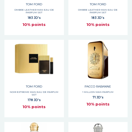
TOM FORD
TOM FORD
OMBRE LEATHER MAN EAU DE
OMBRE LEATHER MAN EAU DE
PARFUM SET
PARFUM SET
183 JD's
183 JD's
10% points
10% points
TOM FORD
PACCO RABANNE
NOIR EXTREME MAN EAU DE PARFUM
1 MILLION MAN PARFUM
SET
71 JD's
178 JD's
10% points
10% points