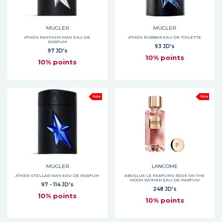
MUGLER
MUGLER
A*MEN FANTASM MAN EAU DE
A*MEN RUBBER EAU DE TOILETTE
PARFUM
93 JD's
97 JD's
10% points
10% points
New
New
MUGLER
LANCOME
A*MEN STELLAR MAN EAU DE PARFUM
ABOSLUE LE PARFUMS ROSE ON THE
MOON WOMAN EAU DE PARFUM
97 - 114 JD's
248 JD's
10% points
10% points