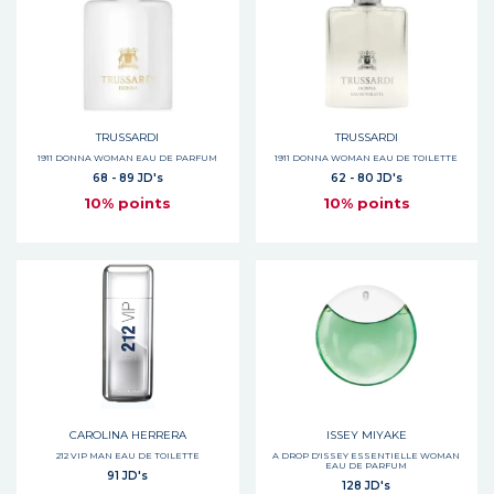
TRUSSARDI
TRUSSARDI
1911 DONNA WOMAN EAU DE PARFUM
1911 DONNA WOMAN EAU DE TOILETTE
68 - 89 JD's
62 - 80 JD's
10% points
10% points
CAROLINA HERRERA
ISSEY MIYAKE
212 VIP MAN EAU DE TOILETTE
A DROP D'ISSEY ESSENTIELLE WOMAN
EAU DE PARFUM
91 JD's
128 JD's