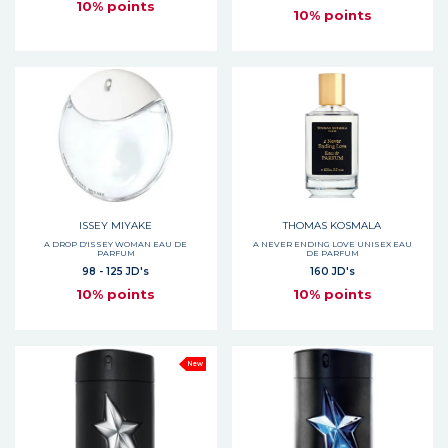
10% points
10% points
ISSEY MIYAKE
THOMAS KOSMALA
A DROP D'ISSEY WOMAN EAU DE
A NEVER ENDING LOVE UNISEX EAU
PARFUM
DE PARFUM
98 - 125 JD's
160 JD's
10% points
10% points
New