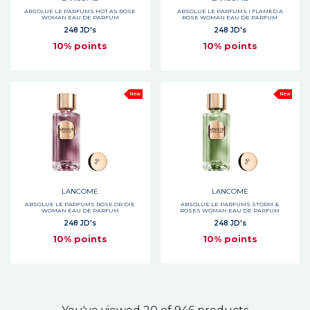
ABSOLUE LE PARFUMS HOT AS ROSE
ABSOLUE LE PARFUMS I FLAMED A
WOMAN EAU DE PARFUM
ROSE WOMAN EAU DE PARFUM
248 JD's
248 JD's
10% points
10% points
New
New
LANCOME
LANCOME
ABSOLUE LE PARFUMS ROSE OR DIE
ABSOLUE LE PARFUMS STORM &
WOMAN EAU DE PARFUM
ROSES WOMAN EAU DE PARFUM
248 JD's
248 JD's
10% points
10% points