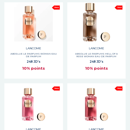
New
New
LANCOME
LANCOME
ABOSLUE LE PARFUMS WOMAN EAU
ABSOLUE LE PARFUMS HELL OF A
DE PARFUM
ROSE WOMAN EAU DE PARFUM
248 JD's
248 JD's
10% points
10% points
New
New
LANCOME
LANCOME